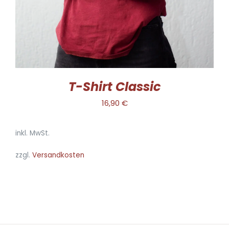
OPTIONEN
KÖNNEN
AUF
DER
PRODUKTSEITE
GEWÄHLT
WERDEN
T-Shirt Classic
16,90
€
inkl. MwSt.
zzgl.
Versandkosten