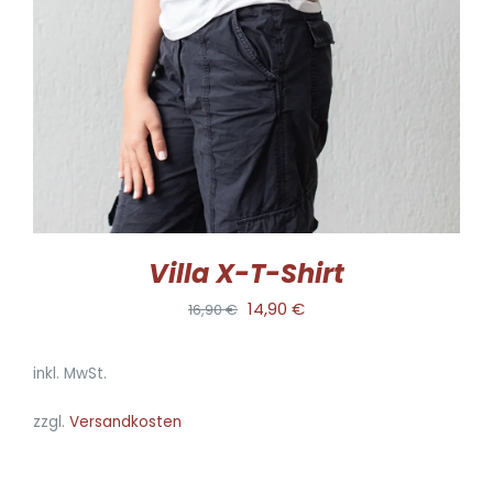
VARIANTEN
AUF.
DIE
OPTIONEN
KÖNNEN
AUF
DER
PRODUKTSEITE
GEWÄHLT
WERDEN
Villa X-T-Shirt
Ursprünglicher
Aktueller
14,90
€
16,90
€
Preis
Preis
inkl. MwSt.
war:
ist:
16,90 €
14,90 €.
zzgl.
Versandkosten