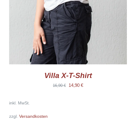
AUF.
DIE
OPTIONEN
KÖNNEN
AUF
DER
PRODUKTSEITE
GEWÄHLT
WERDEN
Villa X-T-Shirt
Ursprünglicher
Aktueller
14,90
€
16,90
€
Preis
Preis
inkl. MwSt.
war:
ist:
16,90 €
14,90 €.
zzgl.
Versandkosten