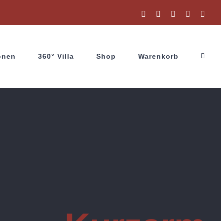
Facebook
Instagram
X
YouTube
Wha
onen
360° Villa
Shop
Warenkorb