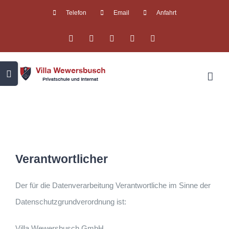
Zum
Telefon
Email
Anfahrt
Inhalt
Facebook
Instagram
X
YouTube
WhatsApp
springen
Toggle
Sliding
Bar
Area
Verantwortlicher
Der für die Datenverarbeitung Verantwortliche im Sinne der
Datenschutzgrundverordnung ist:
Villa Wewersbusch GmbH