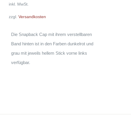
AUF.
inkl. MwSt.
DIE
OPTIONEN
zzgl.
Versandkosten
KÖNNEN
AUF
DER
PRODUKTSEITE
Die Snapback Cap mit ihrem verstellbaren
GEWÄHLT
WERDEN
Band hinten ist in den Farben dunkelrot und
grau mit jeweils hellem Stick vorne links
verfügbar.