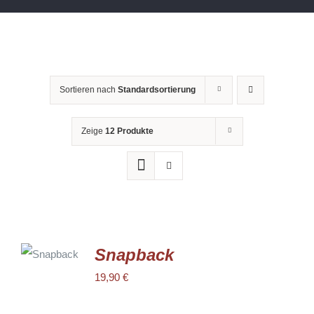
Sortieren nach
Standardsortierung
Zeige
12 Produkte
AUSFÜHRUNG
WÄHLEN
Snapback
DIESES
/
PRODUKT
19,90
€
DETAILS
WEIST
MEHRERE
VARIANTEN