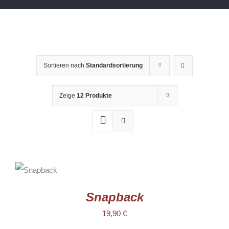
Sortieren nach
Standardsortierung
Zeige
12 Produkte
AUSFÜHRUNG
WÄHLEN
DIESES
/
PRODUKT
DETAILS
WEIST
Snapback
MEHRERE
VARIANTEN
19,90
€
AUF.
DIE