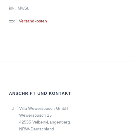
OPTIONEN
inkl. MwSt.
KÖNNEN
AUF
DER
zzgl.
Versandkosten
PRODUKTSEITE
GEWÄHLT
WERDEN
ANSCHRIFT UND KONTAKT
Villa Wewersbusch GmbH
Wewersbusch 15
42555 Velbert-Langenberg
NRW-Deutschland