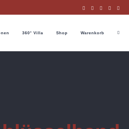
Facebook
Instagram
X
YouTube
Wha
onen
360° Villa
Shop
Warenkorb