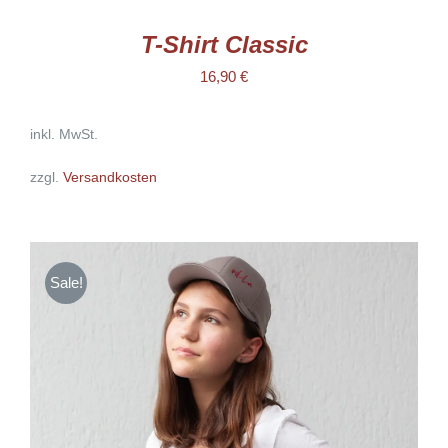
DIESES
/
PRODUKT
DETAILS
WEIST
T-Shirt Classic
MEHRERE
VARIANTEN
16,90
€
AUF.
DIE
OPTIONEN
inkl. MwSt.
KÖNNEN
AUF
DER
zzgl.
Versandkosten
PRODUKTSEITE
GEWÄHLT
WERDEN
Sale!