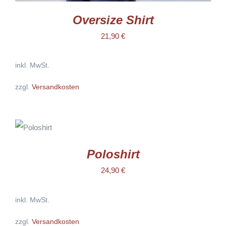
Oversize Shirt
21,90
€
inkl. MwSt.
zzgl.
Versandkosten
AUSFÜHRUNG
WÄHLEN
DIESES
/
PRODUKT
DETAILS
WEIST
Poloshirt
MEHRERE
VARIANTEN
24,90
€
AUF.
DIE
OPTIONEN
inkl. MwSt.
KÖNNEN
AUF
DER
zzgl.
Versandkosten