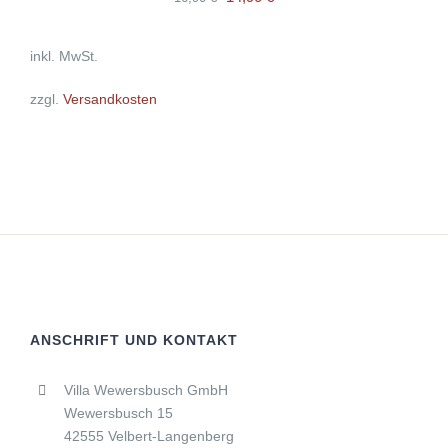
Preis
Preis
inkl. MwSt.
war:
ist:
16,90 €
14,90 €.
zzgl.
Versandkosten
ANSCHRIFT UND KONTAKT
Villa Wewersbusch GmbH
Wewersbusch 15
42555 Velbert-Langenberg