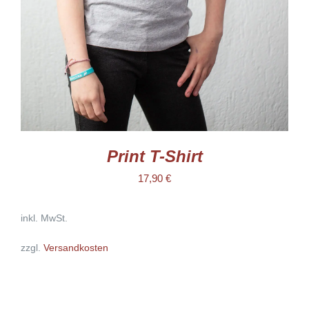
DIE
OPTIONEN
KÖNNEN
AUF
DER
PRODUKTSEITE
GEWÄHLT
WERDEN
Print T-Shirt
17,90
€
inkl. MwSt.
zzgl.
Versandkosten
AUSFÜHRUNG
WÄHLEN