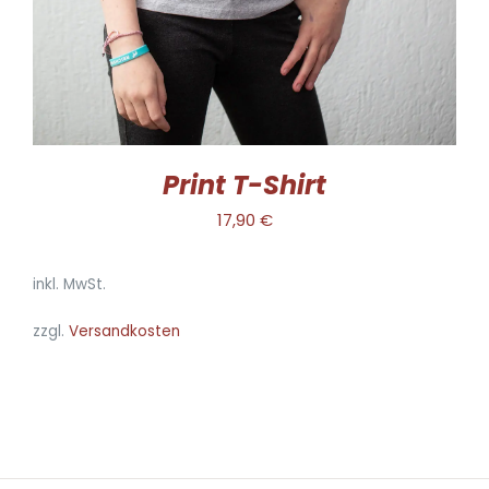
OPTIONEN
KÖNNEN
AUF
DER
PRODUKTSEITE
GEWÄHLT
WERDEN
Print T-Shirt
17,90
€
inkl. MwSt.
zzgl.
Versandkosten