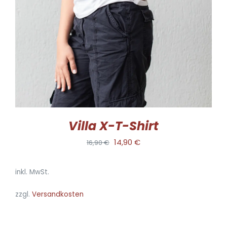
VARIANTEN
AUF.
DIE
OPTIONEN
KÖNNEN
AUF
DER
PRODUKTSEITE
GEWÄHLT
WERDEN
Villa X-T-Shirt
Ursprünglicher
Aktueller
14,90
€
16,90
€
Preis
Preis
inkl. MwSt.
war:
ist:
16,90 €
14,90 €.
zzgl.
Versandkosten