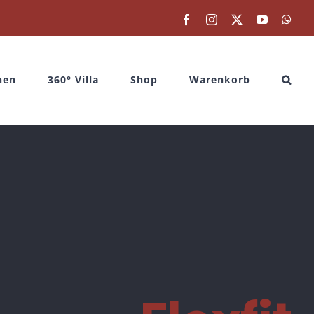
Facebook
Instagram
X
YouTube
Wha
nen
360° Villa
Shop
Warenkorb