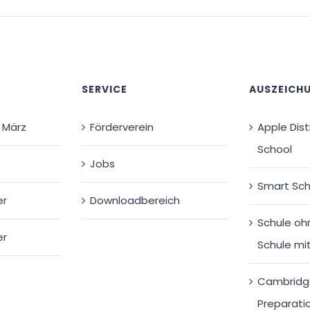
E
SERVICE
AUSZEICH
 März
Förderverein
Apple Dis
School
Jobs
Smart Sch
er
Downloadbereich
Schule oh
er
Schule mi
Cambridg
Preparati