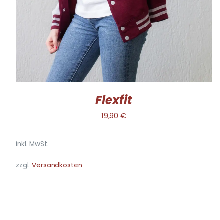
DIE
OPTIONEN
KÖNNEN
AUF
DER
PRODUKTSEITE
GEWÄHLT
WERDEN
Flexfit
19,90
€
inkl. MwSt.
zzgl.
Versandkosten