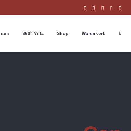
Facebook
Instagram
X
YouTube
Wha
onen
360° Villa
Shop
Warenkorb