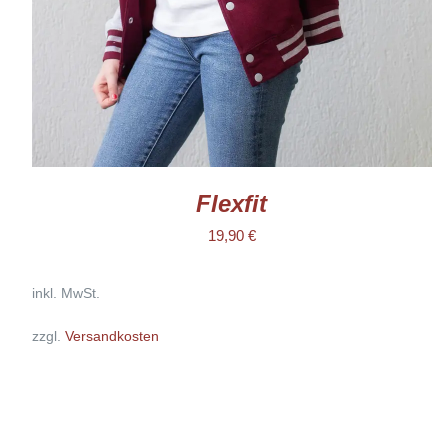
KÖNNEN
AUF
DER
PRODUKTSEITE
GEWÄHLT
WERDEN
Flexfit
19,90
€
inkl. MwSt.
zzgl.
Versandkosten