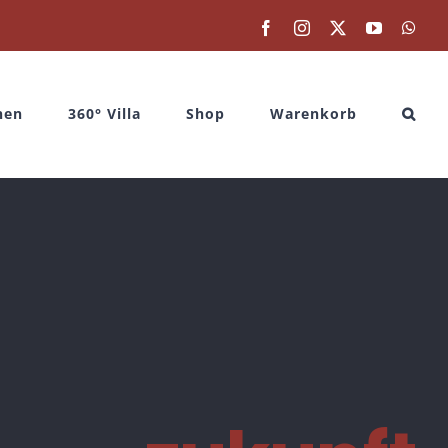
Facebook
Instagram
X
YouTube
Wha
nen
360° Villa
Shop
Warenkorb