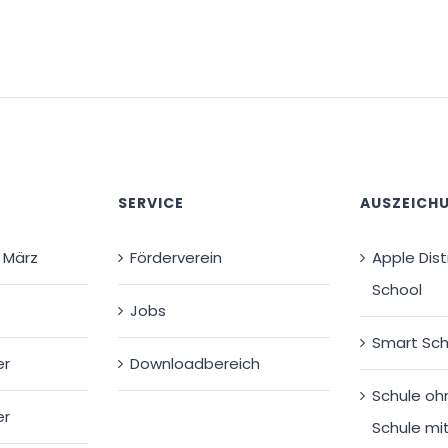
E
SERVICE
AUSZEICH
 März
Förderverein
Apple Dis
School
Jobs
Smart Sch
er
Downloadbereich
Schule oh
er
Schule mi