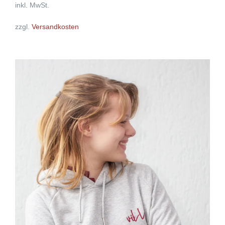
inkl. MwSt.
zzgl.
Versandkosten
DIESES
AUSFÜHRUNG WÄHLEN
/
DETAILS
PRODUKT
WEIST