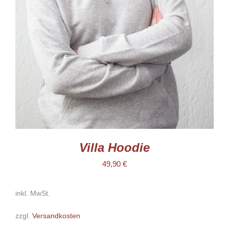
MEHRERE
VARIANTEN
AUF.
DIE
OPTIONEN
KÖNNEN
AUF
DER
PRODUKTSEITE
GEWÄHLT
WERDEN
Villa Hoodie
49,90
€
inkl. MwSt.
zzgl.
Versandkosten