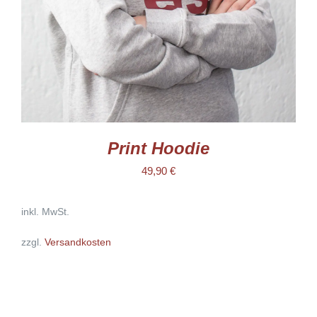
OPTIONEN
KÖNNEN
AUF
DER
PRODUKTSEITE
GEWÄHLT
WERDEN
Print Hoodie
49,90
€
inkl. MwSt.
zzgl.
Versandkosten