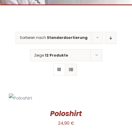
Sortieren nach
Standardsortierung
Zeige
12 Produkte
AUSFÜHRUNG
WÄHLEN
DIESES
/
PRODUKT
DETAILS
Poloshirt
WEIST
MEHRERE
24,90
€
VARIANTEN