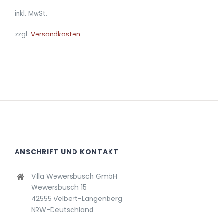
AUF.
inkl. MwSt.
DIE
OPTIONEN
zzgl.
Versandkosten
KÖNNEN
AUF
DER
PRODUKTSEITE
GEWÄHLT
WERDEN
ANSCHRIFT UND KONTAKT
Villa Wewersbusch GmbH
Wewersbusch 15
42555 Velbert-Langenberg
NRW-Deutschland