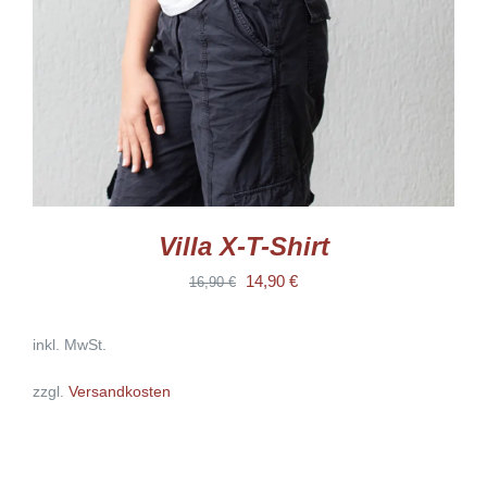
DIE
OPTIONEN
KÖNNEN
AUF
DER
PRODUKTSEITE
GEWÄHLT
WERDEN
Villa X-T-Shirt
Ursprünglicher
Aktueller
14,90
€
16,90
€
Preis
Preis
inkl. MwSt.
war:
ist:
16,90 €
14,90 €.
zzgl.
Versandkosten