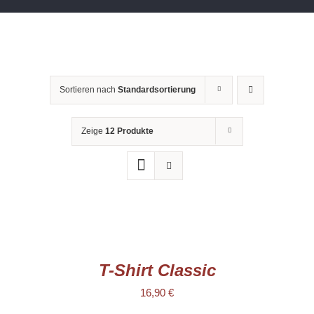
Sortieren nach
Standardsortierung
Zeige
12 Produkte
AUSFÜHRUNG
WÄHLEN
DIESES
/
PRODUKT
DETAILS
WEIST
T-Shirt Classic
MEHRERE
VARIANTEN
16,90
€
AUF.
DIE