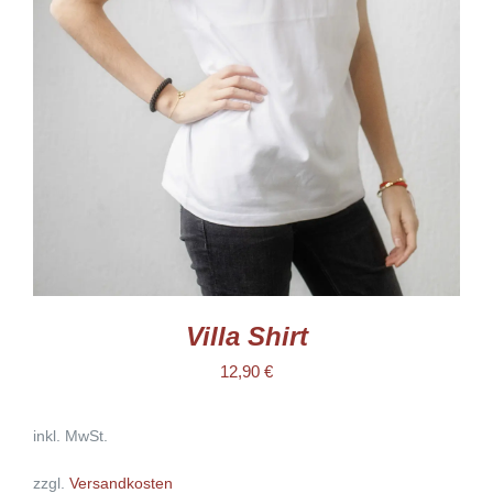
WEIST
MEHRERE
VARIANTEN
AUF.
DIE
OPTIONEN
KÖNNEN
AUF
DER
PRODUKTSEITE
GEWÄHLT
WERDEN
Villa Shirt
12,90
€
inkl. MwSt.
zzgl.
Versandkosten