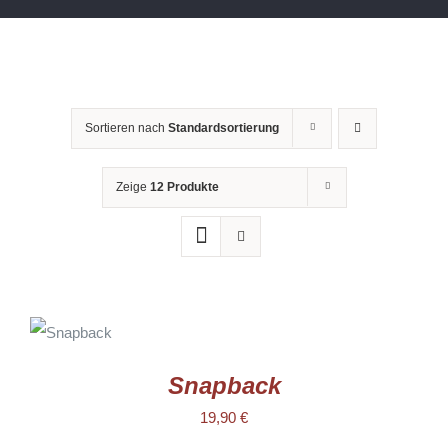
Sortieren nach
Standardsortierung
Zeige
12 Produkte
AUSFÜHRUNG
WÄHLEN
DIESES
/
PRODUKT
DETAILS
WEIST
Snapback
MEHRERE
VARIANTEN
19,90
€
AUF.
DIE