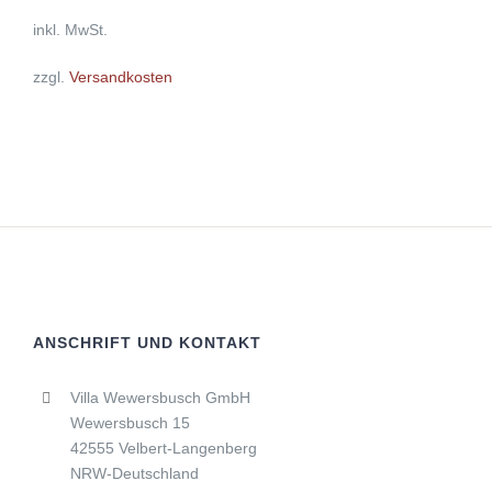
OPTIONEN
inkl. MwSt.
KÖNNEN
AUF
DER
zzgl.
Versandkosten
PRODUKTSEITE
GEWÄHLT
WERDEN
ANSCHRIFT UND KONTAKT
Villa Wewersbusch GmbH
Wewersbusch 15
42555 Velbert-Langenberg
NRW-Deutschland