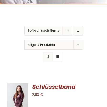
Sortieren nach
Name
Zeige
12 Produkte
Schlüsselband
IN DEN
2,90
€
WARENKORB
/