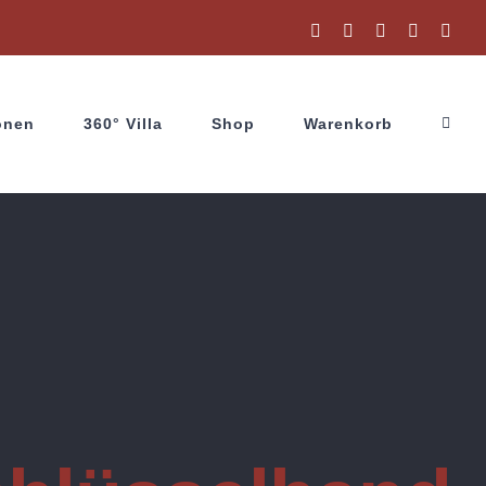
Facebook
Instagram
X
YouTube
Wha
onen
360° Villa
Shop
Warenkorb