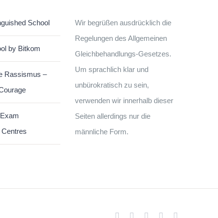
nguished School
Wir begrüßen ausdrücklich die
Regelungen des Allgemeinen
ol by Bitkom
Gleichbehandlungs-Gesetzes.
Um sprachlich klar und
e Rassismus –
unbürokratisch zu sein,
 Courage
verwenden wir innerhalb dieser
 Exam
Seiten allerdings nur die
 Centres
männliche Form.
Facebook
Instagram
X
YouTube
WhatsApp