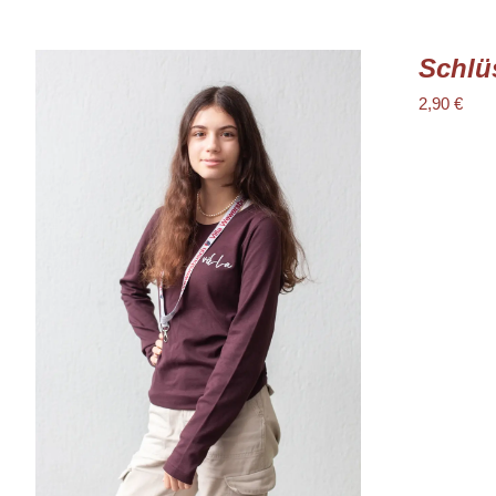
Schlü
2,90
€
IN DEN WARENKORB
/
DETAILS