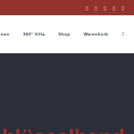
Facebook
Instagram
X
YouTube
Wha
onen
360° Villa
Shop
Warenkorb