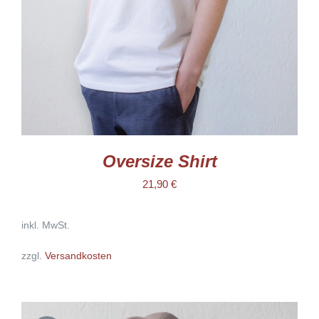
DIE
OPTIONEN
KÖNNEN
AUF
DER
PRODUKTSEITE
GEWÄHLT
WERDEN
Oversize Shirt
21,90
€
inkl. MwSt.
zzgl.
Versandkosten