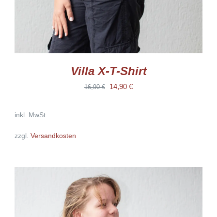
PRODUKTSEITE
GEWÄHLT
WERDEN
Villa X-T-Shirt
Ursprünglicher
Aktueller
14,90
€
16,90
€
Preis
Preis
inkl. MwSt.
war:
ist:
16,90 €
14,90 €.
zzgl.
Versandkosten