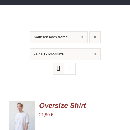
Sortieren nach
Name
Zeige
12 Produkte
Oversize Shirt
AUSFÜHRUNG
21,90
€
WÄHLEN
DIESES
/
PRODUKT
DETAILS