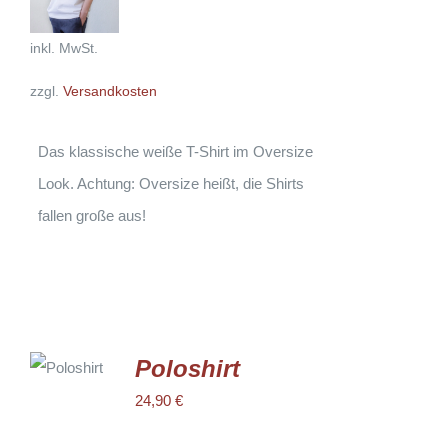
WEIST
MEHRERE
VARIANTEN
inkl. MwSt.
AUF.
DIE
zzgl.
Versandkosten
OPTIONEN
KÖNNEN
AUF
DER
Das klassische weiße T-Shirt im Oversize
PRODUKTSEITE
GEWÄHLT
Look. Achtung: Oversize heißt, die Shirts
WERDEN
fallen große aus!
AUSFÜHRUNG
WÄHLEN
Poloshirt
DIESES
/
PRODUKT
24,90
€
DETAILS
WEIST
MEHRERE
VARIANTEN