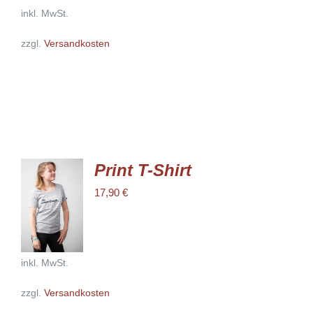
AUF.
inkl. MwSt.
DIE
OPTIONEN
zzgl.
Versandkosten
KÖNNEN
AUF
DER
PRODUKTSEITE
GEWÄHLT
WERDEN
Print T-Shirt
AUSFÜHRUNG
17,90
€
WÄHLEN
DIESES
/
PRODUKT
DETAILS
WEIST
MEHRERE
VARIANTEN
inkl. MwSt.
AUF.
DIE
zzgl.
Versandkosten
OPTIONEN
KÖNNEN