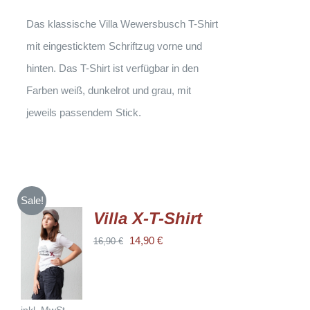
DER
PRODUKTSEITE
Das klassische Villa Wewersbusch T-Shirt
GEWÄHLT
WERDEN
mit eingesticktem Schriftzug vorne und
hinten. Das T-Shirt ist verfügbar in den
Farben weiß, dunkelrot und grau, mit
jeweils passendem Stick.
Sale!
Villa X-T-Shirt
AUSFÜHRUNG
Ursprünglicher
Aktueller
14,90
€
16,90
€
WÄHLEN
DIESES
Preis
Preis
/
PRODUKT
DETAILS
WEIST
war:
ist:
MEHRERE
16,90 €
14,90 €.
VARIANTEN