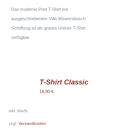
AUF
DER
Das moderne Print T-Shirt mit
PRODUKTSEITE
GEWÄHLT
ausgeschriebenem Villa Wewersbusch
WERDEN
Schriftzug ist als graues Unisex T-Shirt
verfügbar.
AUSFÜHRUNG
WÄHLEN
T-Shirt Classic
DIESES
/
PRODUKT
16,90
€
DETAILS
WEIST
MEHRERE
VARIANTEN
AUF.
inkl. MwSt.
DIE
OPTIONEN
zzgl.
Versandkosten
KÖNNEN
AUF