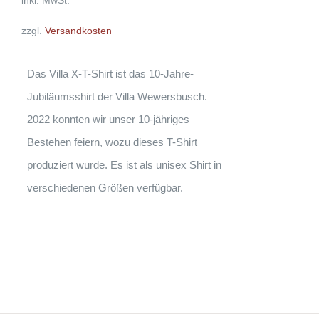
inkl. MwSt.
AUF.
DIE
zzgl.
Versandkosten
OPTIONEN
KÖNNEN
AUF
DER
Das Villa X-T-Shirt ist das 10-Jahre-
PRODUKTSEITE
GEWÄHLT
Jubiläumsshirt der Villa Wewersbusch.
WERDEN
2022 konnten wir unser 10-jähriges
Bestehen feiern, wozu dieses T-Shirt
produziert wurde. Es ist als unisex Shirt in
verschiedenen Größen verfügbar.