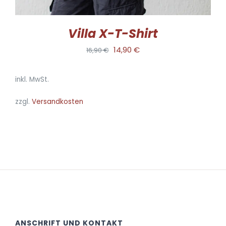
GEWÄHLT
WERDEN
Villa X-T-Shirt
Ursprünglicher
Aktueller
14,90
€
16,90
€
Preis
Preis
inkl. MwSt.
war:
ist:
16,90 €
14,90 €.
zzgl.
Versandkosten
ANSCHRIFT UND KONTAKT