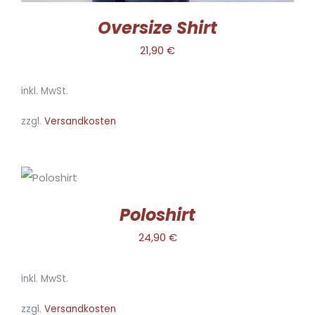
WERDEN
Oversize Shirt
21,90
€
inkl. MwSt.
zzgl.
Versandkosten
AUSFÜHRUNG
WÄHLEN
DIESES
/
PRODUKT
DETAILS
Poloshirt
WEIST
MEHRERE
24,90
€
VARIANTEN
AUF.
inkl. MwSt.
DIE
OPTIONEN
zzgl.
Versandkosten