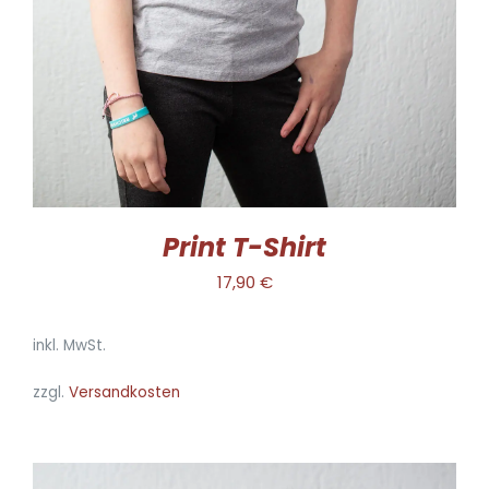
AUF.
DIE
OPTIONEN
KÖNNEN
AUF
DER
PRODUKTSEITE
GEWÄHLT
WERDEN
Print T-Shirt
17,90
€
inkl. MwSt.
zzgl.
Versandkosten