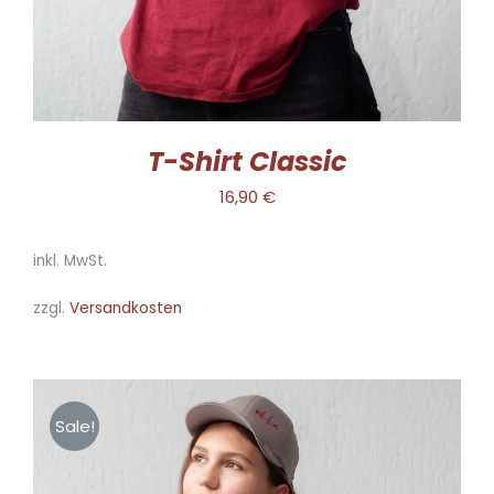
KÖNNEN
AUF
DER
PRODUKTSEITE
GEWÄHLT
WERDEN
T-Shirt Classic
16,90
€
inkl. MwSt.
zzgl.
Versandkosten
Sale!