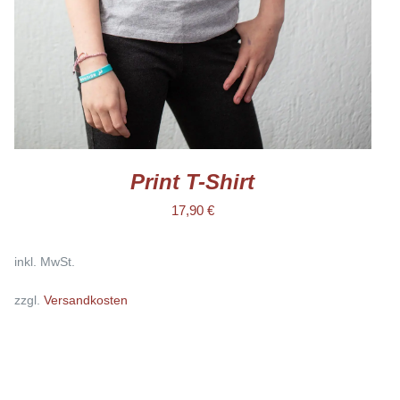
KÖNNEN
AUF
DER
PRODUKTSEITE
GEWÄHLT
WERDEN
Print T-Shirt
17,90
€
inkl. MwSt.
zzgl.
Versandkosten