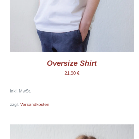
KÖNNEN
AUF
DER
PRODUKTSEITE
GEWÄHLT
WERDEN
Oversize Shirt
21,90
€
inkl. MwSt.
zzgl.
Versandkosten