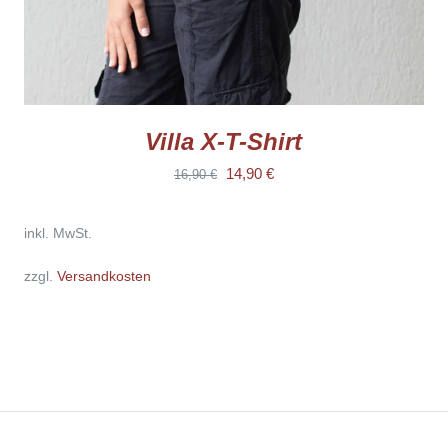
GEWÄHLT
WERDEN
Villa X-T-Shirt
Ursprünglicher
Aktueller
14,90
€
16,90
€
Preis
Preis
inkl. MwSt.
war:
ist:
16,90 €
14,90 €.
zzgl.
Versandkosten