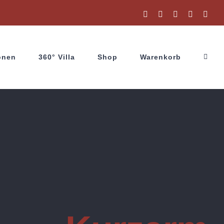
Facebook
Instagram
X
YouTube
Wha
onen
360° Villa
Shop
Warenkorb