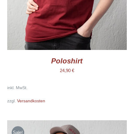
KÖNNEN
AUF
DER
PRODUKTSEITE
GEWÄHLT
WERDEN
Poloshirt
24,90
€
inkl. MwSt.
zzgl.
Versandkosten
Sale!