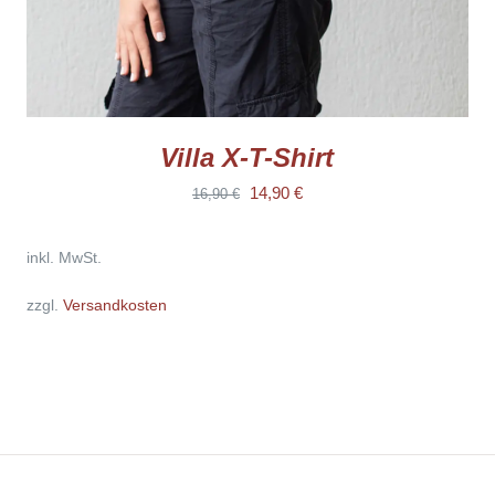
GEWÄHLT
WERDEN
Villa X-T-Shirt
Ursprünglicher
Aktueller
14,90
€
16,90
€
Preis
Preis
inkl. MwSt.
war:
ist:
16,90 €
14,90 €.
zzgl.
Versandkosten