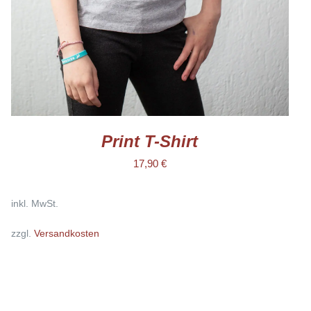
KÖNNEN
AUF
DER
PRODUKTSEITE
GEWÄHLT
WERDEN
Print T-Shirt
17,90
€
inkl. MwSt.
zzgl.
Versandkosten