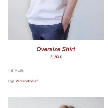
KÖNNEN
AUF
DER
PRODUKTSEITE
GEWÄHLT
WERDEN
Oversize Shirt
21,90
€
inkl. MwSt.
zzgl.
Versandkosten