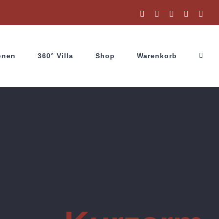
Facebook
Instagram
X
YouTube
Wha
onen
360° Villa
Shop
Warenkorb