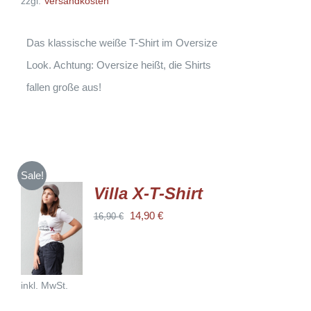
zzgl.
Versandkosten
OPTIONEN
KÖNNEN
AUF
DER
Das klassische weiße T-Shirt im Oversize
PRODUKTSEITE
GEWÄHLT
Look. Achtung: Oversize heißt, die Shirts
WERDEN
fallen große aus!
Sale!
Villa X-T-Shirt
AUSFÜHRUNG
Ursprünglicher
Aktueller
14,90
€
16,90
€
WÄHLEN
DIESES
Preis
Preis
/
PRODUKT
DETAILS
WEIST
war:
ist:
MEHRERE
16,90 €
14,90 €.
VARIANTEN
inkl. MwSt.
AUF.
DIE