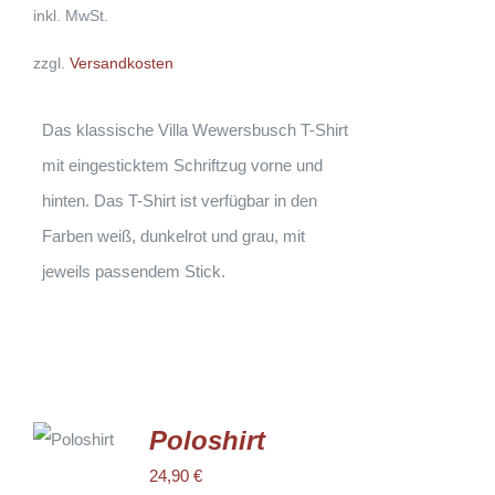
AUF.
inkl. MwSt.
DIE
OPTIONEN
zzgl.
Versandkosten
KÖNNEN
AUF
DER
PRODUKTSEITE
Das klassische Villa Wewersbusch T-Shirt
GEWÄHLT
WERDEN
mit eingesticktem Schriftzug vorne und
hinten. Das T-Shirt ist verfügbar in den
Farben weiß, dunkelrot und grau, mit
jeweils passendem Stick.
AUSFÜHRUNG
WÄHLEN
Poloshirt
DIESES
/
PRODUKT
24,90
€
DETAILS
WEIST