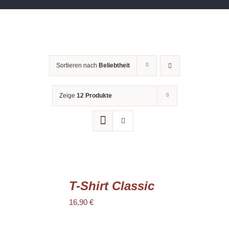
Sortieren nach
Beliebtheit
Zeige
12 Produkte
AUSFÜHRUNG
WÄHLEN
T-Shirt Classic
DIESES
/
PRODUKT
16,90
€
DETAILS
WEIST
MEHRERE
VARIANTEN