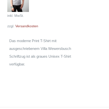
PRODUKT
DETAILS
WEIST
MEHRERE
VARIANTEN
inkl. MwSt.
AUF.
DIE
zzgl.
Versandkosten
OPTIONEN
KÖNNEN
AUF
DER
Das moderne Print T-Shirt mit
PRODUKTSEITE
GEWÄHLT
ausgeschriebenem Villa Wewersbusch
WERDEN
Schriftzug ist als graues Unisex T-Shirt
verfügbar.