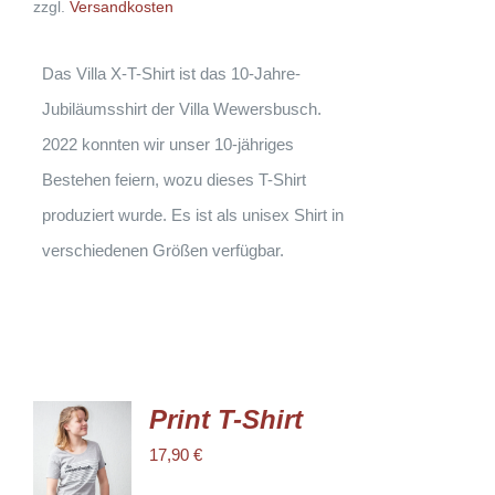
zzgl.
Versandkosten
OPTIONEN
KÖNNEN
AUF
DER
Das Villa X-T-Shirt ist das 10-Jahre-
PRODUKTSEITE
GEWÄHLT
Jubiläumsshirt der Villa Wewersbusch.
WERDEN
2022 konnten wir unser 10-jähriges
Bestehen feiern, wozu dieses T-Shirt
produziert wurde. Es ist als unisex Shirt in
verschiedenen Größen verfügbar.
Print T-Shirt
AUSFÜHRUNG
17,90
€
WÄHLEN
DIESES
/