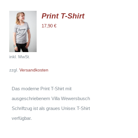
Print T-Shirt
AUSFÜHRUNG
17,90
€
WÄHLEN
DIESES
/
PRODUKT
DETAILS
WEIST
MEHRERE
VARIANTEN
inkl. MwSt.
AUF.
DIE
zzgl.
Versandkosten
OPTIONEN
KÖNNEN
AUF
DER
Das moderne Print T-Shirt mit
PRODUKTSEITE
GEWÄHLT
ausgeschriebenem Villa Wewersbusch
WERDEN
Schriftzug ist als graues Unisex T-Shirt
verfügbar.