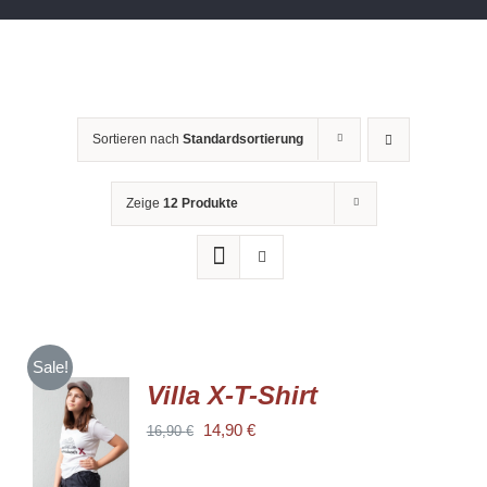
Sortieren nach
Standardsortierung
Zeige
12 Produkte
Sale!
Villa X-T-Shirt
AUSFÜHRUNG
Ursprünglicher
Aktueller
14,90
€
16,90
€
WÄHLEN
DIESES
Preis
Preis
/
PRODUKT
DETAILS