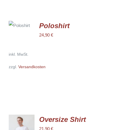
AUSFÜHRUNG
WÄHLEN
Poloshirt
DIESES
/
PRODUKT
24,90
€
DETAILS
WEIST
MEHRERE
VARIANTEN
AUF.
inkl. MwSt.
DIE
OPTIONEN
zzgl.
Versandkosten
KÖNNEN
AUF
DER
PRODUKTSEITE
GEWÄHLT
WERDEN
Oversize Shirt
AUSFÜHRUNG
21,90
€