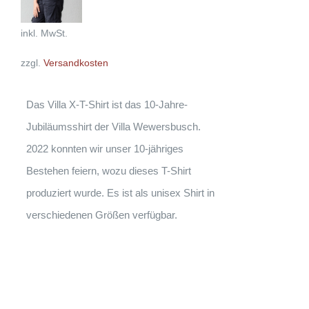
WEIST
war:
ist:
MEHRERE
16,90 €
14,90 €.
VARIANTEN
inkl. MwSt.
AUF.
DIE
zzgl.
Versandkosten
OPTIONEN
KÖNNEN
AUF
DER
Das Villa X-T-Shirt ist das 10-Jahre-
PRODUKTSEITE
GEWÄHLT
Jubiläumsshirt der Villa Wewersbusch.
WERDEN
2022 konnten wir unser 10-jähriges
Bestehen feiern, wozu dieses T-Shirt
produziert wurde. Es ist als unisex Shirt in
verschiedenen Größen verfügbar.
AUSFÜHRUNG