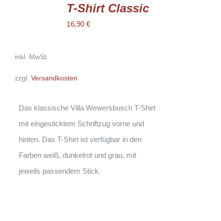
WÄHLEN
T-Shirt Classic
DIESES
/
PRODUKT
16,90
€
DETAILS
WEIST
MEHRERE
VARIANTEN
AUF.
inkl. MwSt.
DIE
OPTIONEN
zzgl.
Versandkosten
KÖNNEN
AUF
DER
PRODUKTSEITE
Das klassische Villa Wewersbusch T-Shirt
GEWÄHLT
WERDEN
mit eingesticktem Schriftzug vorne und
hinten. Das T-Shirt ist verfügbar in den
Farben weiß, dunkelrot und grau, mit
jeweils passendem Stick.