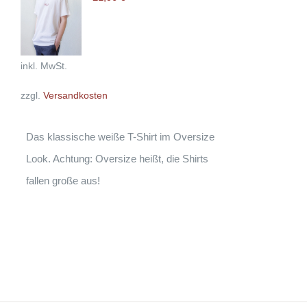
WÄHLEN
DIESES
/
PRODUKT
DETAILS
WEIST
MEHRERE
VARIANTEN
inkl. MwSt.
AUF.
DIE
zzgl.
Versandkosten
OPTIONEN
KÖNNEN
AUF
DER
Das klassische weiße T-Shirt im Oversize
PRODUKTSEITE
GEWÄHLT
Look. Achtung: Oversize heißt, die Shirts
WERDEN
fallen große aus!