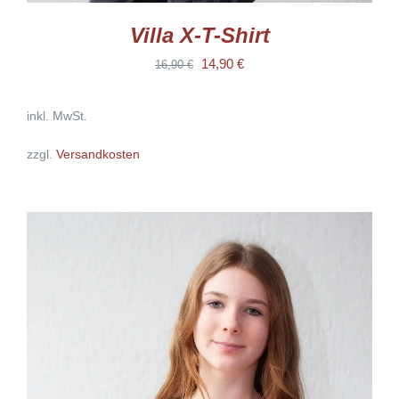
Villa X-T-Shirt
Ursprünglicher
Aktueller
14,90
€
16,90
€
Preis
Preis
inkl. MwSt.
war:
ist:
16,90 €
14,90 €.
zzgl.
Versandkosten