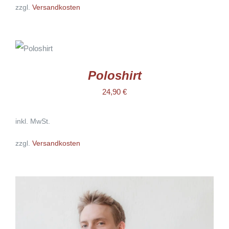
zzgl.
Versandkosten
AUSFÜHRUNG
WÄHLEN
DIESES
/
PRODUKT
DETAILS
WEIST
Poloshirt
MEHRERE
VARIANTEN
24,90
€
AUF.
DIE
OPTIONEN
inkl. MwSt.
KÖNNEN
AUF
DER
zzgl.
Versandkosten
PRODUKTSEITE
GEWÄHLT
WERDEN