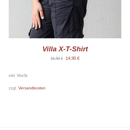
DER
PRODUKTSEITE
GEWÄHLT
WERDEN
Villa X-T-Shirt
Ursprünglicher
Aktueller
14,90
€
16,90
€
Preis
Preis
inkl. MwSt.
war:
ist:
16,90 €
14,90 €.
zzgl.
Versandkosten