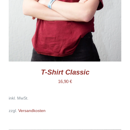
AUF.
DIE
OPTIONEN
KÖNNEN
AUF
DER
PRODUKTSEITE
GEWÄHLT
WERDEN
T-Shirt Classic
16,90
€
inkl. MwSt.
zzgl.
Versandkosten