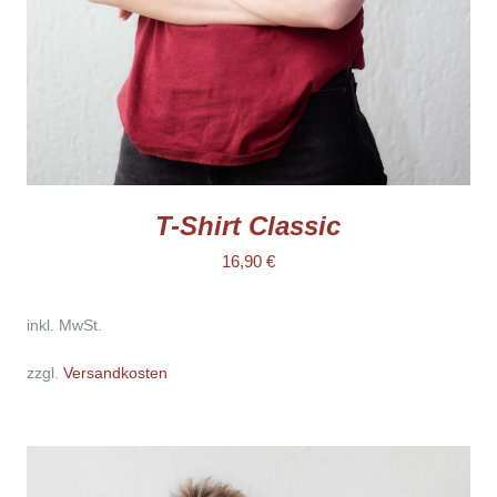
KÖNNEN
AUF
DER
PRODUKTSEITE
GEWÄHLT
WERDEN
T-Shirt Classic
16,90
€
inkl. MwSt.
zzgl.
Versandkosten