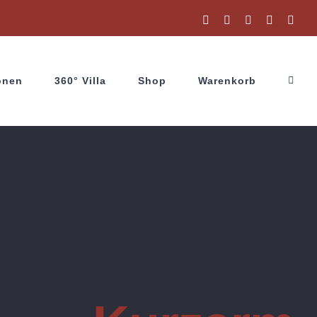
Facebook
Instagram
X
YouTube
Wha
onen
360° Villa
Shop
Warenkorb