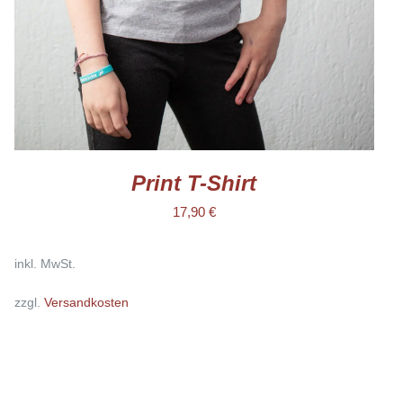
KÖNNEN
AUF
DER
PRODUKTSEITE
GEWÄHLT
WERDEN
Print T-Shirt
17,90
€
inkl. MwSt.
zzgl.
Versandkosten