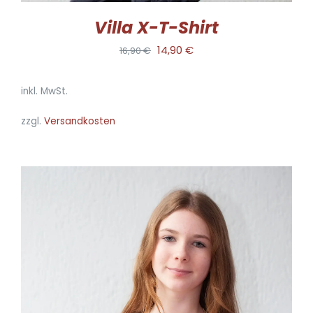
WERDEN
Villa X-T-Shirt
Ursprünglicher
Aktueller
14,90
€
16,90
€
Preis
Preis
inkl. MwSt.
war:
ist:
16,90 €
14,90 €.
zzgl.
Versandkosten