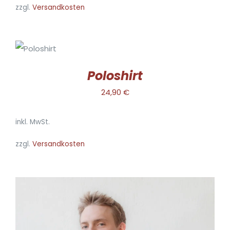
zzgl.
Versandkosten
AUSFÜHRUNG
WÄHLEN
DIESES
/
PRODUKT
DETAILS
Poloshirt
WEIST
MEHRERE
24,90
€
VARIANTEN
AUF.
inkl. MwSt.
DIE
OPTIONEN
zzgl.
Versandkosten
KÖNNEN
AUF
DER
PRODUKTSEITE
GEWÄHLT
WERDEN