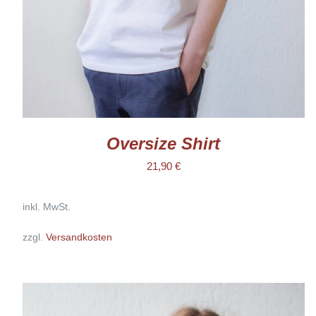
KÖNNEN
AUF
DER
PRODUKTSEITE
GEWÄHLT
WERDEN
Oversize Shirt
21,90
€
inkl. MwSt.
zzgl.
Versandkosten