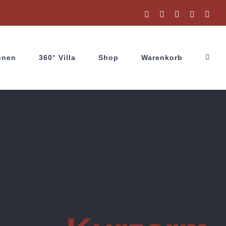
Facebook
Instagram
X
YouTube
Wha
onen
360° Villa
Shop
Warenkorb