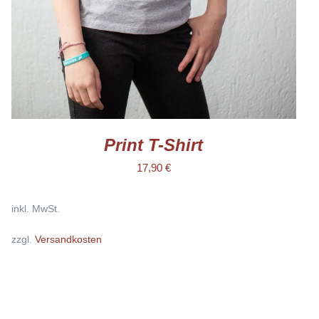
KÖNNEN
AUF
DER
PRODUKTSEITE
GEWÄHLT
WERDEN
Print T-Shirt
17,90
€
inkl. MwSt.
zzgl.
Versandkosten