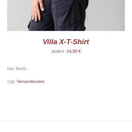
GEWÄHLT
WERDEN
Villa X-T-Shirt
Ursprünglicher
Aktueller
14,90
€
16,90
€
Preis
Preis
inkl. MwSt.
war:
ist:
16,90 €
14,90 €.
zzgl.
Versandkosten