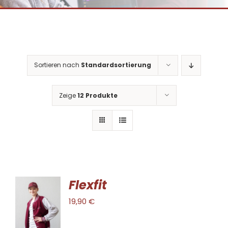
Sortieren nach
Standardsortierung
Zeige
12 Produkte
Flexfit
AUSFÜHRUNG
19,90
€
WÄHLEN
DIESES
/