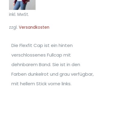
PRODUKT
DETAILS
WEIST
MEHRERE
inkl. MwSt.
VARIANTEN
zzgl.
Versandkosten
AUF.
DIE
OPTIONEN
Die Flexfit Cap ist ein hinten
KÖNNEN
verschlossenes Fullcap mit
AUF
DER
dehnbarem Band. Sie ist in den
PRODUKTSEITE
Farben dunkelrot und grau verfügbar,
GEWÄHLT
WERDEN
mit hellem Stick vorne links.