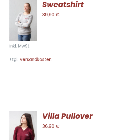
Sweatshirt
AUSFÜHRUNG
39,90
€
WÄHLEN
DIESES
/
PRODUKT
DETAILS
WEIST
MEHRERE
inkl. MwSt.
VARIANTEN
zzgl.
Versandkosten
AUF.
DIE
OPTIONEN
KÖNNEN
AUF
DER
PRODUKTSEITE
GEWÄHLT
Villa Pullover
WERDEN
AUSFÜHRUNG
36,90
€
WÄHLEN
DIESES
/