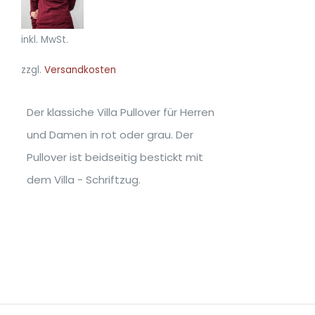
PRODUKT
DETAILS
WEIST
MEHRERE
inkl. MwSt.
VARIANTEN
zzgl.
Versandkosten
AUF.
DIE
OPTIONEN
Der klassiche Villa Pullover für Herren
KÖNNEN
und Damen in rot oder grau. Der
AUF
DER
Pullover ist beidseitig bestickt mit
PRODUKTSEITE
dem Villa - Schriftzug.
GEWÄHLT
WERDEN