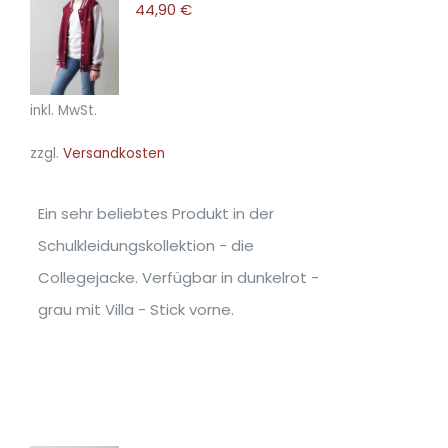
44,90
€
WÄHLEN
DIESES
/
PRODUKT
DETAILS
WEIST
MEHRERE
inkl. MwSt.
VARIANTEN
zzgl.
Versandkosten
AUF.
DIE
OPTIONEN
Ein sehr beliebtes Produkt in der
KÖNNEN
Schulkleidungskollektion - die
AUF
DER
Collegejacke. Verfügbar in dunkelrot -
PRODUKTSEITE
grau mit Villa - Stick vorne.
GEWÄHLT
WERDEN